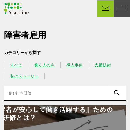
メ
イ
ン
コ
ン
障害者雇用
テ
ン
カテゴリーから探す
ツ
へ
すべて
働く人の声
導入事例
支援技術
カテゴリー
カテゴリー
カテゴリー
カテゴリー
移
動
私のストーリー
カテゴリー
検
索