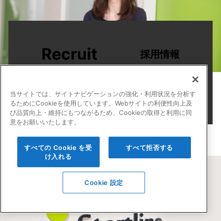
Recruit
採用情報
詳しく見る
当サイトでは、サイトナビゲーションの強化・利用状況を分析す
るためにCookieを使用しています。Webサイトの利便性向上及
び品質向上・維持にもつながるため、Cookieの取得と利用に同
意をお願いいたします。
すべての Cookie を受
すべて拒否する
け入れる
Cookie 設定