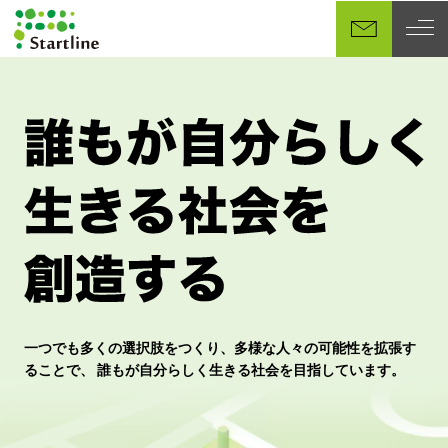
メ
イ
ン
コ
ン
テ
ン
ツ
へ
移
動
一つでも多くの選択肢をつくり、多様な人々の可能性を拡張す
ることで、 誰もが自分らしく生きる社会を目指しています。