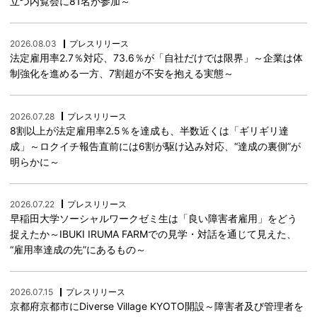
立つ内覧会に81名が参加～
2026.08.03
プレスリリース
法定雇用率2.7％対応、73.6％が「自社だけでは限界」～企業は体
制強化を進める一方、7割超が不安を抱える実態～
2026.07.28
プレスリリース
8割以上が法定雇用率2.5％を達成も、半数近くは「ギリギリ達
成」～ロクイチ報告直前には6割が駆け込み対応、“達成の裏側”が
明らかに～
2026.07.22
プレスリリース
早稲田大学ソーシャルワークゼミ生は「良い障害者雇用」をどう
捉えたか～IBUKI IRUMA FARMでの見学・対話を通じて見えた、
“雇用率達成の先”にあるもの～
2026.07.15
プレスリリース
京都府京都市にDiverse Village KYOTO開設～障害者及び管理者を