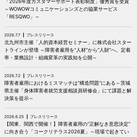
「2026年度カスタマーサポート表彰制度」優秀賞を受賞
～WOWOWコミュニケーションズとの協業サービス
「RESQWO」～
2026.7.7
プレスリリース
北九州市主催「人的資本経営セミナー」に株式会社スター
トラインが登壇 ～障害者雇用を“人材”から“人財”へ。定着
率・業務設計・組織変革の実践知を公開～
2026.7.2
プレスリリース
障害者雇用におけるミスマッチは“構造問題”にある～茨城
県主催「身体障害者就労支援相談員研修会」にて課題と解
決策を提示～
2026.6.25
プレスリリース
【関東、関西で開催！】障害者雇用の“正解なき意思決定”
に向き合う「コークリテラス2026夏」～現場で起きてい