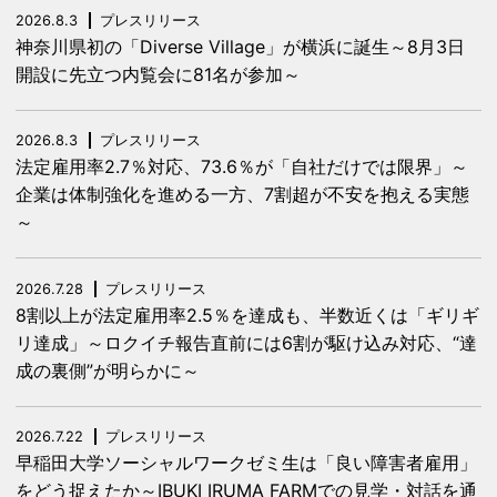
2026.8.3
プレスリリース
神奈川県初の「Diverse Village」が横浜に誕生～8月3日
開設に先立つ内覧会に81名が参加～
2026.8.3
プレスリリース
法定雇用率2.7％対応、73.6％が「自社だけでは限界」～
企業は体制強化を進める一方、7割超が不安を抱える実態
～
2026.7.28
プレスリリース
8割以上が法定雇用率2.5％を達成も、半数近くは「ギリギ
リ達成」～ロクイチ報告直前には6割が駆け込み対応、“達
成の裏側”が明らかに～
2026.7.22
プレスリリース
早稲田大学ソーシャルワークゼミ生は「良い障害者雇用」
をどう捉えたか～IBUKI IRUMA FARMでの見学・対話を通