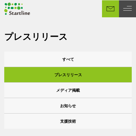
メ
イ
ン
コ
ン
プレスリリース
テ
ン
カ
ツ
すべて
カテゴリー
へ
テ
移
ゴ
プレスリリース
カテゴリー
動
リ
メディア掲載
ー
カテゴリー
か
お知らせ
カテゴリー
ら
探
支援技術
カテゴリー
す