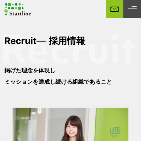
メ
イ
ン
コ
ン
Recruit
採用情報
テ
ン
ツ
へ
掲げた理念を体現し
移
ミッションを達成し続ける組織であること
動