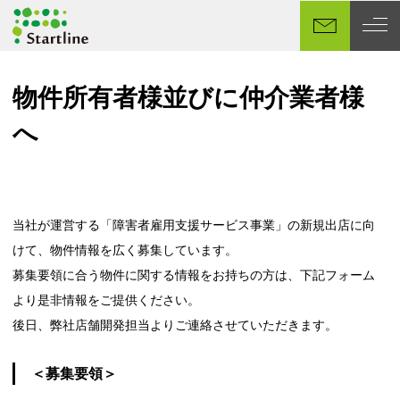
メ
イ
ン
コ
物件所有者様並びに仲介業者様
ン
テ
へ
ン
ツ
へ
移
当社が運営する「障害者雇用支援サービス事業」の新規出店に向
動
けて、物件情報を広く募集しています。
募集要領に合う物件に関する情報をお持ちの方は、下記フォーム
より是非情報をご提供ください。
後日、弊社店舗開発担当よりご連絡させていただきます。
＜募集要領＞