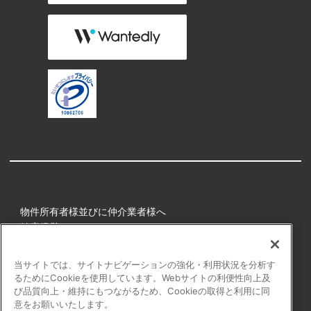
物件所有者様並びに仲介業者様へ
健康経営
所属アスリート
当サイトでは、サイトナビゲーションの強化・利用状況を分析す
るためにCookieを使用しています。Webサイトの利便性向上及
プライバシーポリシー
び品質向上・維持にもつながるため、Cookieの取得と利用に同
障害者の表記について
意をお願いいたします。