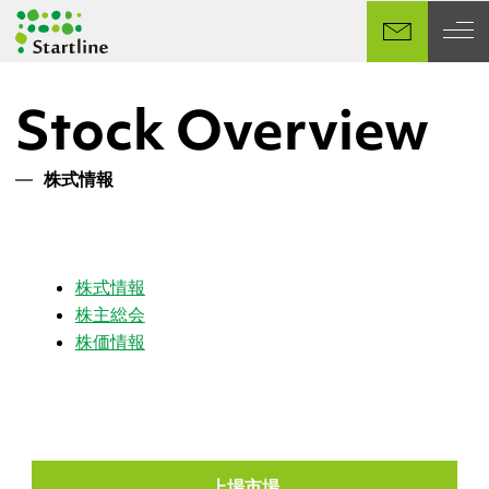
メ
イ
ン
コ
Stock Overview
ン
テ
ン
株式情報
ツ
へ
移
動
株式情報
株主総会
株価情報
上場市場