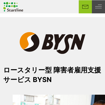
メ
イ
ン
コ
ン
テ
ン
ツ
へ
移
動
ロースタリー型 障害者雇用支援
サービス BYSN