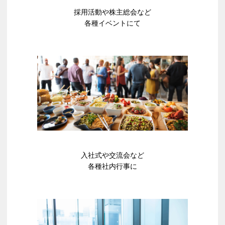
採用活動や​株主総会など​
各種イベントにて​
入社式や​交流会など​
各種社内行事に​