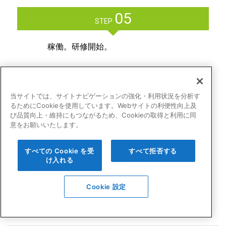
05
STEP
稼働。研修開始。
※①～③の実施に、目安として数週間～１か月ほど頂戴いたします。
※本格的にサービスを導入せず①～③のみなど、課題整理から社内コ
当サイトでは、サイトナビゲーションの強化・利用状況を分析す
ンセンサスを作るまでのコンサルティングも可能です。※費用につい
るためにCookieを使用しています。Webサイトの利便性向上及
てはお問い合わせくださいませ。
び品質向上・維持にもつながるため、Cookieの取得と利用に同
意をお願いいたします。
※状況により期間やミーティング回数、内容が前後する場合がござい
ます。
すべての Cookie を受
すべて拒否する
け入れる
Cookie 設定
お問い合わせ