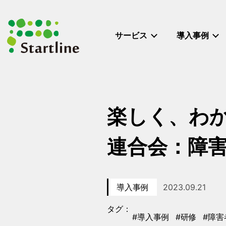
メ
イ
ン
サービス
導入事例
コ
ン
テ
ン
ツ
へ
楽しく、わ
移
動
連合会：障
導入事例
2023.09.21
カテゴリー
投稿日
タグ：
#導入事例
#研修
#障害
タグ
タグ
タグ