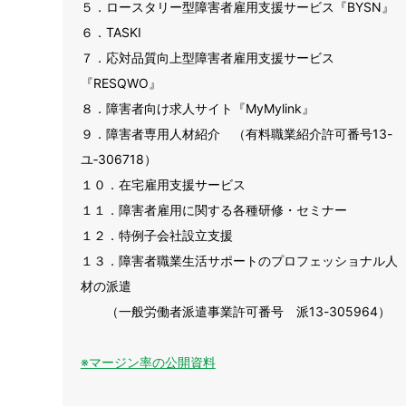
５．ロースタリー型障害者雇用支援サービス『BYSN』
６．TASKI
７．応対品質向上型障害者雇用支援サービス
『RESQWO』
８．障害者向け求人サイト『MyMylink』
９．障害者専用人材紹介 （有料職業紹介許可番号13-
ユ‐306718）
１０．在宅雇用支援サービス
１１．障害者雇用に関する各種研修・セミナー
１２．特例子会社設立支援
１３．障害者職業生活サポートのプロフェッショナル人
材の派遣
（一般労働者派遣事業許可番号 派13-305964）
※マージン率の公開資料