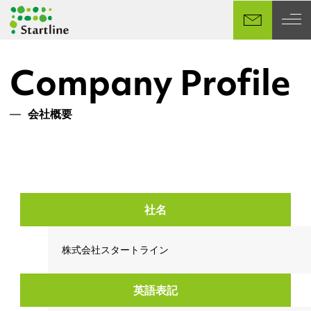
メ
イ
ン
コ
Company Profile
ン
テ
ン
会社概要
ツ
へ
移
動
社名
株式会社スタートライン
英語表記