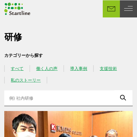
メ
イ
ン
コ
ン
研修
テ
ン
カテゴリーから探す
ツ
へ
すべて
働く人の声
導入事例
支援技術
カテゴリー
カテゴリー
カテゴリー
カテゴリー
移
動
私のストーリー
カテゴリー
検
索