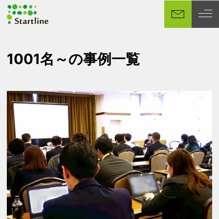
メ
イ
ン
コ
ン
1001名～の事例一覧
テ
ン
ツ
へ
移
動