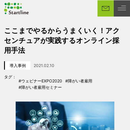
メ
イ
ン
コ
ここまでやるからうまくいく！アク
ン
センチュアが実践するオンライン採
テ
ン
用手法
ツ
へ
導入事例
2021.02.10
移
カテゴリー
投稿日
動
タグ：
#ウェビナーEXPO2020
#障がい者雇用
タグ
タグ
#障がい者雇用セミナー
タグ