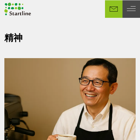
メ
イ
ン
コ
ン
精神
テ
ン
ツ
へ
移
動