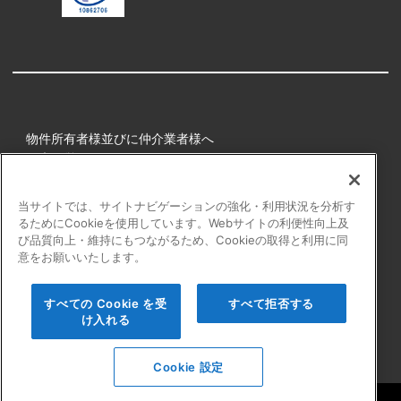
物件所有者様並びに仲介業者様へ
健康経営
所属アスリート
当サイトでは、サイトナビゲーションの強化・利用状況を分析す
るためにCookieを使用しています。Webサイトの利便性向上及
プライバシーポリシー
び品質向上・維持にもつながるため、Cookieの取得と利用に同
障害者の表記について
意をお願いいたします。
アクセシビリティの対応について
カスタマーハラスメントに対する行動指針
すべての Cookie を受
すべて拒否する
よくある質問
け入れる
Cookie 設定