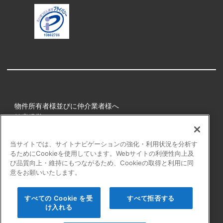
物件所有者様並びに仲介業者様へ
健康経営
所属アスリート
当サイトでは、サイトナビゲーションの強化・利用状況を分析す
るためにCookieを使用しています。Webサイトの利便性向上及
プライバシーポリシー
び品質向上・維持にもつながるため、Cookieの取得と利用に同
障害者の表記について
意をお願いいたします。
アクセシビリティの対応について
カスタマーハラスメントに対する行動指針
すべての Cookie を受
すべて拒否する
よくある質問
け入れる