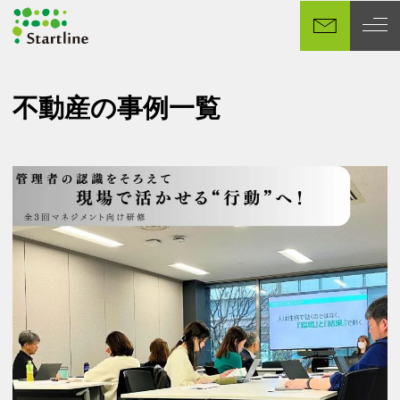
メ
イ
ン
コ
ン
不動産の事例一覧
テ
ン
ツ
へ
移
動