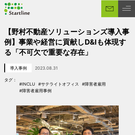
メ
イ
ン
コ
【野村不動産ソリューションズ導入事
ン
例】事業や経営に貢献しD&Iも体現す
テ
ン
る「不可欠で重要な存在」
ツ
へ
導入事例
2023.08.31
移
カテゴリー
投稿日
動
タグ：
#INCLU
#サテライトオフィス
#障害者雇用
タグ
タグ
タグ
#障害者雇用事例
タグ