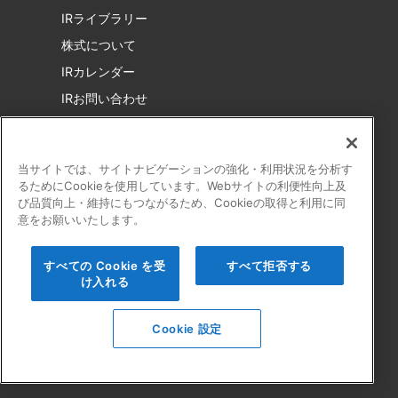
IRライブラリー
株式について
IRカレンダー
IRお問い合わせ
電子公告
免責事項
当サイトでは、サイトナビゲーションの強化・利用状況を分析す
るためにCookieを使用しています。Webサイトの利便性向上及
び品質向上・維持にもつながるため、Cookieの取得と利用に同
意をお願いいたします。
採用情報
すべての Cookie を受
すべて拒否する
社員インタビュー
け入れる
キャリア・職種
Cookie 設定
数字で見るスタートライン
お知らせ