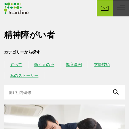
メ
イ
ン
コ
ン
精神障がい者
テ
ン
カテゴリーから探す
ツ
へ
すべて
働く人の声
導入事例
支援技術
カテゴリー
カテゴリー
カテゴリー
カテゴリー
移
動
私のストーリー
カテゴリー
検
索