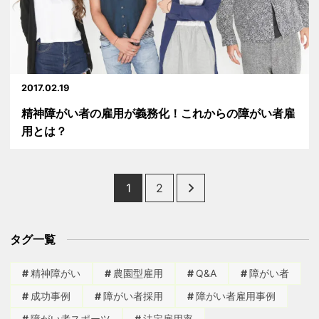
2017.02.19
精神障がい者の雇用が義務化！これからの障がい者雇
用とは？
Posts
1
2
pagination
タグ一覧
精神障がい
農園型雇用
Q&A
障がい者
成功事例
障がい者採用
障がい者雇用事例
障がい者スポーツ
法定雇用率