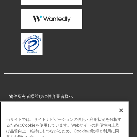
物件所有者様並びに仲介業者様へ
健康経営
所属アスリート
当サイトでは、サイトナビゲーションの強化・利用状況を分析す
るためにCookieを使用しています。Webサイトの利便性向上及
プライバシーポリシー
び品質向上・維持にもつながるため、Cookieの取得と利用に同
障害者の表記について
意をお願いいたします。