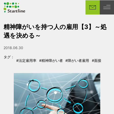
メ
イ
ン
コ
精神障がいを持つ人の雇用【3】～処
ン
遇を決める～
テ
ン
ツ
2018.06.30
投稿日
へ
タグ：
移
#法定雇用率
#精神障がい者
#障がい者雇用
#面接
タグ
タグ
タグ
タグ
動