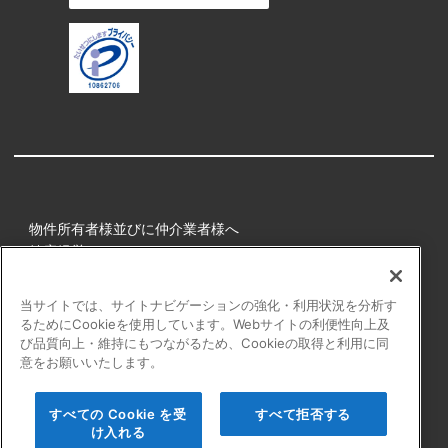
物件所有者様並びに仲介業者様へ
健康経営
所属アスリート
当サイトでは、サイトナビゲーションの強化・利用状況を分析す
るためにCookieを使用しています。Webサイトの利便性向上及
プライバシーポリシー
び品質向上・維持にもつながるため、Cookieの取得と利用に同
障害者の表記について
意をお願いいたします。
アクセシビリティの対応について
カスタマーハラスメントに対する行動指針
すべての Cookie を受
すべて拒否する
よくある質問
け入れる