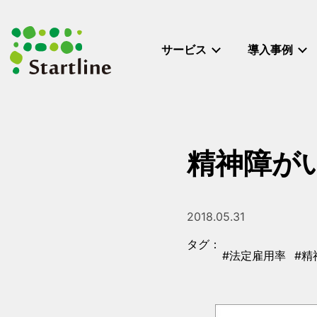
メ
イ
ン
サービス
導入事例
コ
ン
テ
ン
ツ
へ
精神障が
移
動
2018.05.31
投稿日
タグ：
#法定雇用率
#精
タグ
タグ