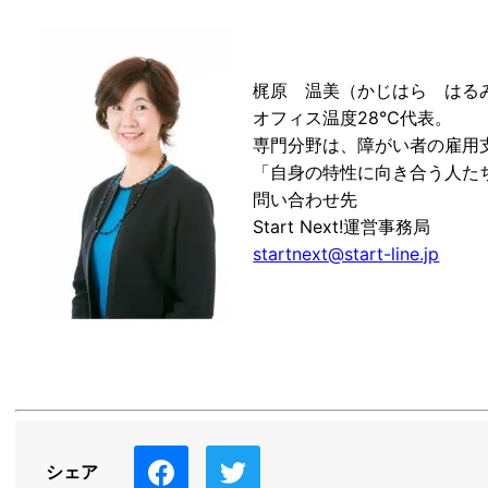
梶原 温美（かじはら はる
オフィス温度28℃代表。
専門分野は、障がい者の雇用
「自身の特性に向き合う人た
問い合わせ先
Start Next!運営事務局
startnext@start-line.jp
シェア