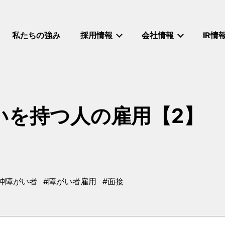
私たちの強み
採用情報
会社情報
IR情
いを持つ人の雇用【2】
神障がい者
#障がい者雇用
#面接
タグ
タグ