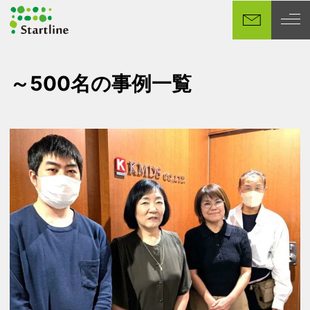
メ
イ
ン
コ
ン
～500名の事例一覧
テ
ン
ツ
へ
移
動