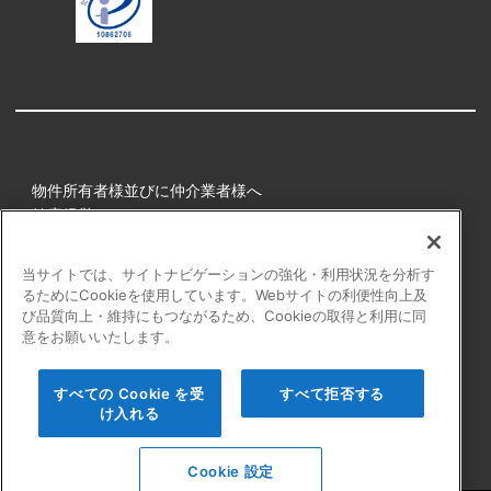
物件所有者様並びに仲介業者様へ
健康経営
所属アスリート
当サイトでは、サイトナビゲーションの強化・利用状況を分析す
るためにCookieを使用しています。Webサイトの利便性向上及
プライバシーポリシー
び品質向上・維持にもつながるため、Cookieの取得と利用に同
障害者の表記について
意をお願いいたします。
アクセシビリティの対応について
カスタマーハラスメントに対する行動指針
すべての Cookie を受
すべて拒否する
よくある質問
け入れる
Cookie 設定