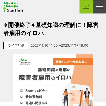
メ
イ
ン
コ
※開催終了※基礎知識の理解に！障害
ン
者雇用のイロハ
テ
ン
ツ
ライブ配信
2023/11/10 11:00〜2023/11/17 18:00
カテゴリー
イベント日
へ
移
動