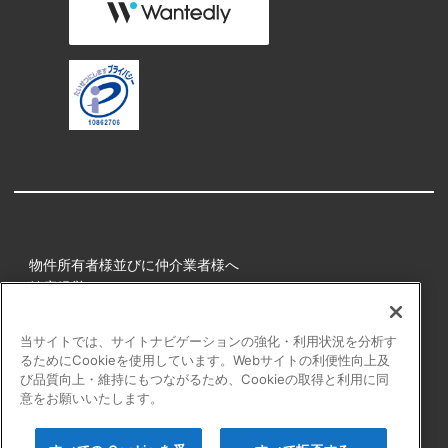
物件所有者様並びに仲介業者様へ
健康経営
所属アスリート
当サイトでは、サイトナビゲーションの強化・利用状況を分析す
るためにCookieを使用しています。Webサイトの利便性向上及
プライバシーポリシー
び品質向上・維持にもつながるため、Cookieの取得と利用に同
障害者の表記について
意をお願いいたします。
アクセシビリティの対応について
カスタマーハラスメントに対する行動指針