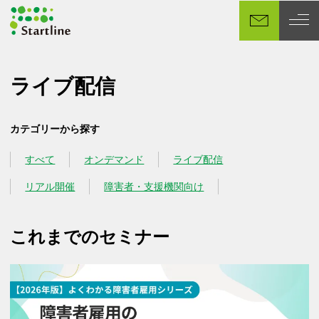
メ
イ
ン
コ
ン
ライブ配信
テ
ン
カテゴリーから探す
ツ
へ
すべて
オンデマンド
ライブ配信
カテゴリー
カテゴリー
カテゴリー
移
動
リアル開催
障害者・支援機関向け
カテゴリー
カテゴリー
これまでのセミナー