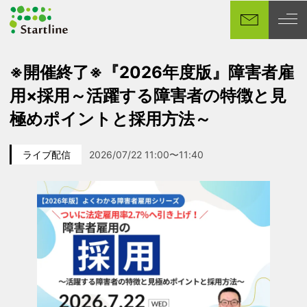
メ
イ
ン
コ
※開催終了※『2026年度版』障害者雇
ン
用×採用～活躍する障害者の特徴と見
テ
ン
極めポイントと採用方法～
ツ
へ
ライブ配信
2026/07/22 11:00〜11:40
移
カテゴリー
イベント日
動