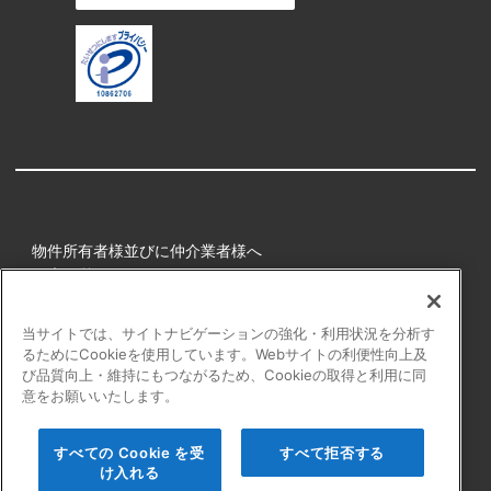
物件所有者様並びに仲介業者様へ
健康経営
所属アスリート
当サイトでは、サイトナビゲーションの強化・利用状況を分析す
るためにCookieを使用しています。Webサイトの利便性向上及
プライバシーポリシー
び品質向上・維持にもつながるため、Cookieの取得と利用に同
障害者の表記について
意をお願いいたします。
アクセシビリティの対応について
カスタマーハラスメントに対する行動指針
すべての Cookie を受
すべて拒否する
よくある質問
け入れる