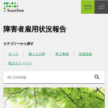
メ
イ
ン
コ
ン
障害者雇用状況報告
テ
ン
カテゴリーから探す
ツ
へ
すべて
働く人の声
導入事例
支援技術
カテゴリー
カテゴリー
カテゴリー
カテゴリー
移
動
私のストーリー
カテゴリー
検
索