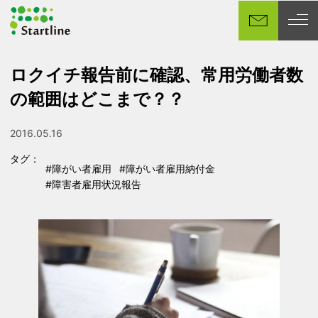
メ
イ
ン
コ
ロクイチ報告前に確認、常用労働者数
ン
の範囲はどこまで？？
テ
ン
ツ
2016.05.16
投稿日
へ
タグ：
移
#障がい者雇用
#障がい者雇用納付金
タグ
タグ
動
#障害者雇用状況報告
タグ