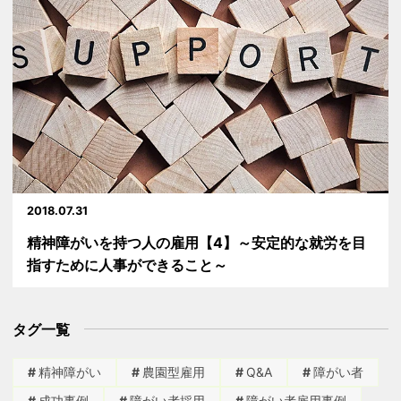
2018.07.31
精神障がいを持つ人の雇用【4】～安定的な就労を目
指すために人事ができること～
タグ一覧
精神障がい
農園型雇用
Q&A
障がい者
成功事例
障がい者採用
障がい者雇用事例