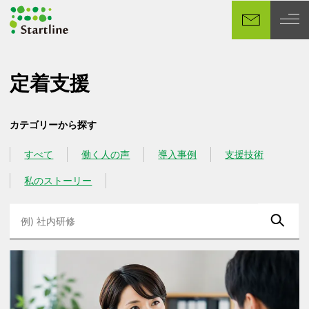
メ
イ
ン
コ
ン
定着支援
テ
ン
カテゴリーから探す
ツ
へ
すべて
働く人の声
導入事例
支援技術
カテゴリー
カテゴリー
カテゴリー
カテゴリー
移
動
私のストーリー
カテゴリー
検
索