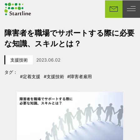
メ
イ
ン
コ
障害者を職場でサポートする際に必要
ン
な知識、スキルとは？
テ
ン
ツ
支援技術
2023.06.02
カテゴリー
投稿日
へ
タグ：
移
#定着支援
#支援技術
#障害者雇用
タグ
タグ
タグ
動