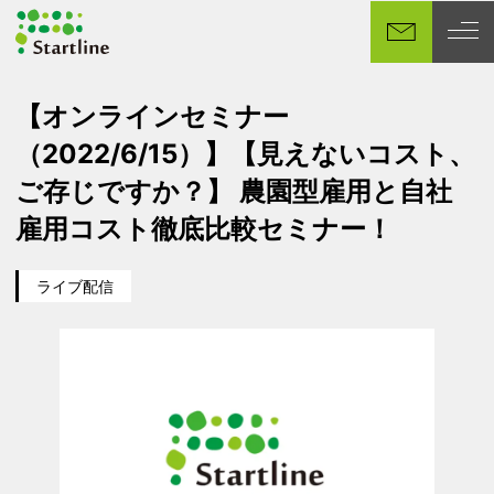
メ
イ
ン
コ
【オンラインセミナー
ン
（2022/6/15）】【見えないコスト、
テ
ン
ご存じですか？】 農園型雇用と自社
ツ
雇用コスト徹底比較セミナー！
へ
移
ライブ配信
動
カテゴリー
イベント日