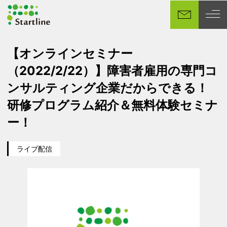
メ
イ
ン
コ
【オンラインセミナー
ン
（2022/2/22）】障害者雇用の専門コ
テ
ン
ンサルティング企業だからできる！
ツ
研修プログラム紹介＆無料体験セミナ
へ
移
ー！
動
ライブ配信
カテゴリー
イベント日