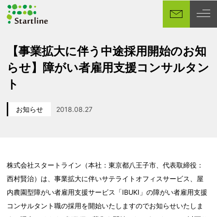
メ
イ
ン
コ
【事業拡大に伴う中途採用開始のお知
ン
らせ】障がい者雇用支援コンサルタン
テ
ン
ト
ツ
へ
お知らせ
2018.08.27
移
カテゴリー
投稿日
動
株式会社スタートライン（本社：東京都八王子市、代表取締役：
西村賢治）は、事業拡大に伴いサテライトオフィスサービス、屋
内農園型障がい者雇用支援サービス「IBUKI」の障がい者雇用支援
コンサルタント職の採用を開始いたしますのでお知らせいたしま