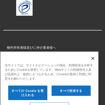
物件所有者様並びに仲介業者様へ
健康経営
所属アスリート
当サイトでは、サイトナビゲーションの強化・利用状況を分析す
るためにCookieを使用しています。Webサイトの利便性向上及
プライバシーポリシー
び品質向上・維持にもつながるため、Cookieの取得と利用に同
障害者の表記について
意をお願いいたします。
アクセシビリティの対応について
カスタマーハラスメントに対する行動指針
すべての Cookie を受
すべて拒否する
よくある質問
け入れる