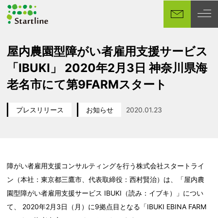
メ
イ
ン
コ
屋内農園型障がい者雇用支援サービス
ン
「IBUKI」 2020年2月3日 神奈川県海
テ
ン
老名市にて第9FARMスタート
ツ
へ
プレスリリース
お知らせ
2020.01.23
移
カテゴリー
カテゴリー
投稿日
動
障がい者雇用支援コンサルティングを行う株式会社スタートライ
ン（本社：東京都三鷹市、代表取締役：西村賢治）は、「屋内農
園型障がい者雇用支援サービス IBUKI（読み：イブキ）」につい
て、 2020年2月3日（月）に9拠点目となる「IBUKI EBINA FARM