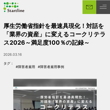
メ
イ
ン
コ
厚生労働省指針を最速具現化！対話を
ン
「業界の資産」に変えるコークリテラ
テ
ン
ス2026～満足度100％の記録～
ツ
へ
2026.03.16
投稿日
移
タグ：
動
#障害者雇用
#障害者雇用事例
タグ
タグ