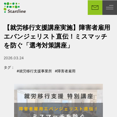
メ
イ
ン
コ
【就労移行支援講座実施】障害者雇用
ン
エバンジェリスト直伝！ミスマッチ
テ
ン
を防ぐ「選考対策講座」
ツ
へ
2026.03.24
投稿日
移
タグ：
動
#就労移行支援事業所
#障害者雇用
タグ
タグ