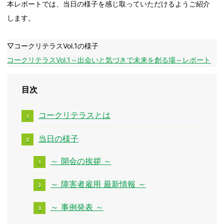
本レポートでは、当日の様子を感じ取っていただけるようご紹介
します。
▽コークリテラスVol.1の様子
コークリテラスVol.1～出会いと気づきで未来
を創る場～レポート
目次
コークリテラスとは
当日の様子
～ 開会の挨拶 ～
～ 障害者雇用 最新情報 ～
～ 事例発表 ～