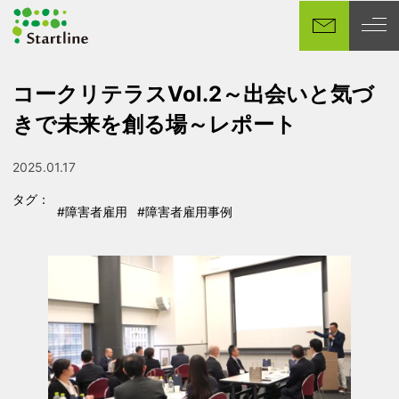
メ
イ
ン
コ
コークリテラスVol.2～出会いと気づ
ン
きで未来を創る場～レポート
テ
ン
ツ
2025.01.17
投稿日
へ
タグ：
移
#障害者雇用
#障害者雇用事例
タグ
タグ
動