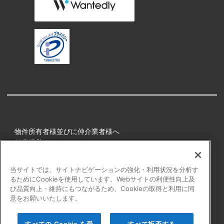
物件所有者様並びに仲介業者様へ
健康経営
所属アスリート
当サイトでは、サイトナビゲーションの強化・利用状況を分析す
るためにCookieを使用しています。Webサイトの利便性向上及
プライバシーポリシー
び品質向上・維持にもつながるため、Cookieの取得と利用に同
障害者の表記について
意をお願いいたします。
アクセシビリティの対応について
カスタマーハラスメントに対する行動指針
すべての Cookie を受
すべて拒否する