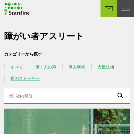
メ
イ
ン
コ
ン
障がい者アスリート
テ
ン
カテゴリーから探す
ツ
へ
すべて
働く人の声
導入事例
支援技術
カテゴリー
カテゴリー
カテゴリー
カテゴリー
移
動
私のストーリー
カテゴリー
検
索