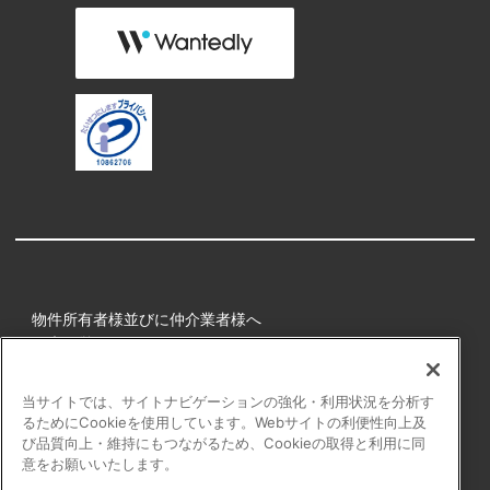
物件所有者様並びに仲介業者様へ
健康経営
所属アスリート
当サイトでは、サイトナビゲーションの強化・利用状況を分析す
るためにCookieを使用しています。Webサイトの利便性向上及
プライバシーポリシー
び品質向上・維持にもつながるため、Cookieの取得と利用に同
障害者の表記について
意をお願いいたします。
アクセシビリティの対応について