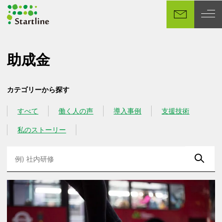
メ
イ
ン
コ
ン
助成金
テ
ン
カテゴリーから探す
ツ
へ
すべて
働く人の声
導入事例
支援技術
カテゴリー
カテゴリー
カテゴリー
カテゴリー
移
動
私のストーリー
カテゴリー
検
索