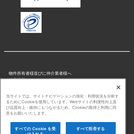
物件所有者様並びに仲介業者様へ
健康経営
所属アスリート
当サイトでは、サイトナビゲーションの強化・利用状況を分析す
るためにCookieを使用しています。Webサイトの利便性向上及
プライバシーポリシー
び品質向上・維持にもつながるため、Cookieの取得と利用に同
障害者の表記について
意をお願いいたします。
アクセシビリティの対応について
カスタマーハラスメントに対する行動指針
すべての Cookie を受
すべて拒否する
よくある質問
け入れる