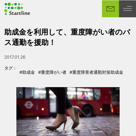
メ
イ
ン
コ
助成金を利用して、重度障がい者のバ
ン
ス通勤を援助！
テ
ン
ツ
2017.01.26
投稿日
へ
タグ：
移
#助成金
#重度障がい者
#重度障害者通勤対策助成金
タグ
タグ
タグ
動