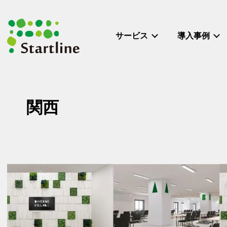
メ
イ
ン
サービス
導入事例
コ
ン
テ
ン
ツ
関西
へ
移
動