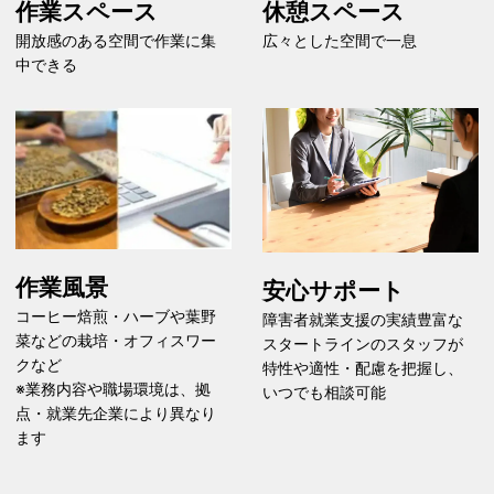
作業スペース
休憩スペース
開放感のある空間で作業に集
広々とした空間で一息
中できる
作業風景
安心サポート
コーヒー焙煎・ハーブや葉野
障害者就業支援の実績豊富な
菜などの栽培・オフィスワー
スタートラインのスタッフが
クなど
特性や適性・配慮を把握し、
※業務内容や職場環境は、拠
いつでも相談可能
点・就業先企業により異なり
ます