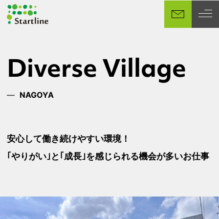
メ
イ
ン
コ
ン
Diverse Village
テ
ン
ツ
NAGOYA
へ
移
動
安心して働き続けやすい環境！
｢やりがい｣と｢成長｣を感じられる機会が多いお仕事