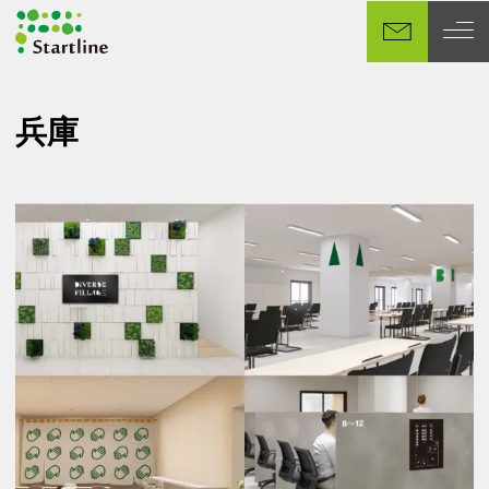
メ
イ
ン
コ
ン
兵庫
テ
ン
ツ
へ
移
動