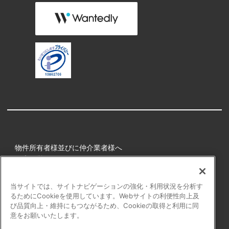
物件所有者様並びに仲介業者様へ
健康経営
所属アスリート
当サイトでは、サイトナビゲーションの強化・利用状況を分析す
るためにCookieを使用しています。Webサイトの利便性向上及
プライバシーポリシー
び品質向上・維持にもつながるため、Cookieの取得と利用に同
障害者の表記について
意をお願いいたします。
アクセシビリティの対応について