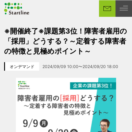
メ
イ
ン
コ
※開催終了※課題第3位！障害者雇用の
ン
「採用」どうする？～定着する障害者
テ
ン
の特徴と見極めポイント～
ツ
へ
オンデマンド
2024/09/09 10:00〜2024/09/20 18:00
移
カテゴリー
イベント日
動