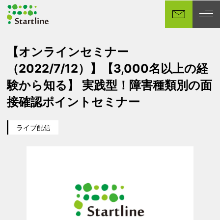
メ
イ
ン
コ
【オンラインセミナー
ン
（2022/7/12）】【3,000名以上の経
テ
ン
験から知る】 実践型！障害種類別の面
ツ
接確認ポイントセミナー
へ
移
ライブ配信
動
カテゴリー
イベント日