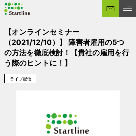
メ
イ
ン
コ
【オンラインセミナー
ン
（2021/12/10）】 障害者雇用の5つ
テ
ン
の方法を徹底検討！【貴社の雇用を行
ツ
う際のヒントに！】
へ
移
ライブ配信
動
カテゴリー
イベント日