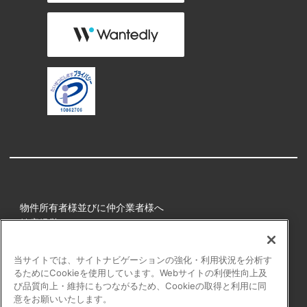
物件所有者様並びに仲介業者様へ
健康経営
所属アスリート
当サイトでは、サイトナビゲーションの強化・利用状況を分析す
るためにCookieを使用しています。Webサイトの利便性向上及
プライバシーポリシー
び品質向上・維持にもつながるため、Cookieの取得と利用に同
障害者の表記について
意をお願いいたします。