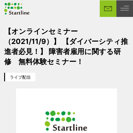
メ
イ
ン
コ
【オンラインセミナー
ン
（2021/11/9）】 【ダイバーシティ推
テ
ン
進者必見！】 障害者雇用に関する研
ツ
修 無料体験セミナー！
へ
移
ライブ配信
動
カテゴリー
イベント日