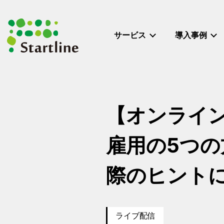
メ
イ
ン
サービス
導入事例
コ
ン
テ
ン
ツ
へ
【オンラインセ
移
動
雇用の5つ
際のヒント
ライブ配信
カテゴリー
イベント日