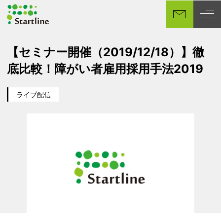
メ
イ
ン
コ
【セミナー開催（2019/12/18）】徹
ン
底比較！障がい者雇用採用手法2019
テ
ン
ツ
ライブ配信
カテゴリー
イベント日
へ
移
動