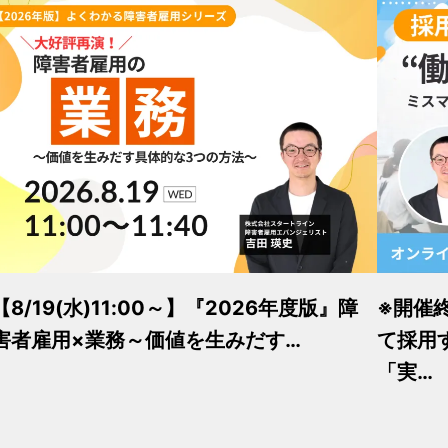
【8/19(水)11:00～】『2026年度版』障
※開催
害者雇用×業務～価値を生みだす…
て採用
「実…