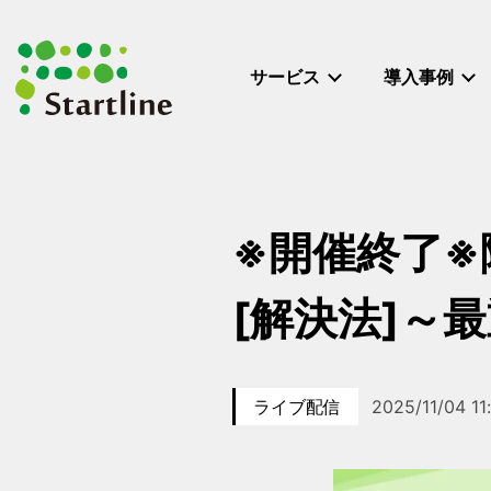
メ
イ
ン
サービス
導入事例
コ
ン
テ
ン
ツ
へ
※開催終了※
移
動
[解決法]～
ライブ配信
2025/11/04 11
カテゴリー
イベント日