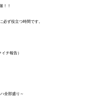
催！！
に必ず役立つ時間です。
クイチ報告）
ロハ全部盛り～