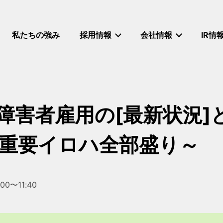
私たちの強み
採用情報
会社情報
IR情
障害者雇用の[最新状況]と
最重要イロハ全部盛り～
:00〜11:40