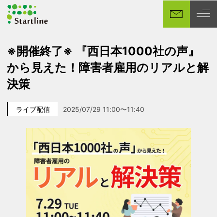
メ
イ
ン
コ
※開催終了※ 『西日本1000社の声』
ン
から見えた！障害者雇用のリアルと解
テ
ン
決策
ツ
へ
ライブ配信
2025/07/29 11:00〜11:40
移
カテゴリー
イベント日
動