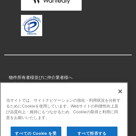
物件所有者様並びに仲介業者様へ
健康経営
所属アスリート
当サイトでは、サイトナビゲーションの強化・利用状況を分析す
るためにCookieを使用しています。Webサイトの利便性向上及
プライバシーポリシー
び品質向上・維持にもつながるため、Cookieの取得と利用に同
障害者の表記について
意をお願いいたします。
アクセシビリティの対応について
カスタマーハラスメントに対する行動指針
すべての Cookie を受
すべて拒否する