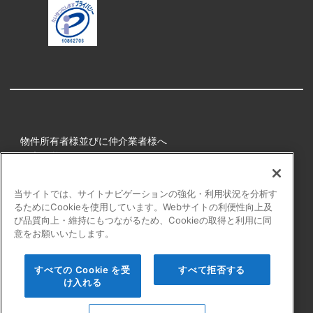
物件所有者様並びに仲介業者様へ
健康経営
所属アスリート
当サイトでは、サイトナビゲーションの強化・利用状況を分析す
るためにCookieを使用しています。Webサイトの利便性向上及
プライバシーポリシー
び品質向上・維持にもつながるため、Cookieの取得と利用に同
障害者の表記について
意をお願いいたします。
アクセシビリティの対応について
カスタマーハラスメントに対する行動指針
すべての Cookie を受
すべて拒否する
よくある質問
け入れる