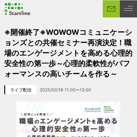
メ
イ
ン
コ
※開催終了※WOWOWコミュニケーシ
ン
ョンズとの共催セミナー再演決定！職
テ
ン
場のエンゲージメントを高める心理的
ツ
安全性の第一歩～心理的柔軟性がパフ
へ
移
ォーマンスの高いチームを作る～
動
ライブ配信
2025/02/18 11:00〜12:00
カテゴリー
イベント日