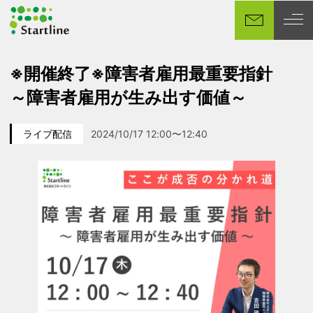
メ
イ
ン
コ
※開催終了※障害者雇用最重要指針
ン
～障害者雇用が生み出す価値～
テ
ン
ツ
ライブ配信
2024/10/17 12:00〜12:40
カテゴリー
イベント日
へ
移
動