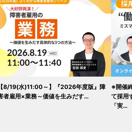
【8/19(水)11:00～】『2026年度版』障
※開催
害者雇用×業務～価値を生みだす…
て採用
「実…