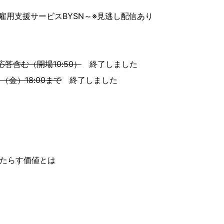
用支援サービスBYSN～※見逃し配信あり
疑応答含む（開場10:50）
終了しました
（金）18:00まで
終了しました
もたらす価値とは