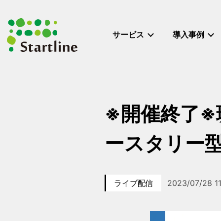
メ
イ
ン
サービス
導入事例
コ
ン
テ
ン
ツ
へ
※開催終了
移
動
ースタリー型
ライブ配信
2023/07/28 1
カテゴリー
イベント日